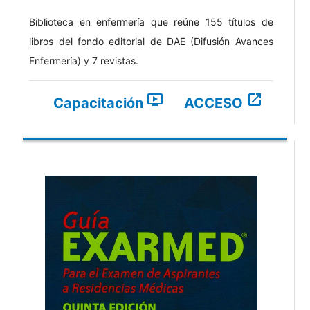
Biblioteca en enfermería que reúne 155 títulos de
libros del fondo editorial de DAE (Difusión Avances
Enfermería) y 7 revistas.
ondemand_video
open_in_new
Capacitación
ACCESO