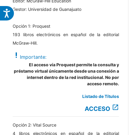
Editor: McGraw-Hill Education
Gestor: Universidad de Guanajuato
Opción 1: Proquest
193 libros electrónicos en español de la editorial
McGraw-Hill.
priority_high
Importante:
El acceso vía Proquest permite la consulta y
préstamo virtual únicamente desde una conexión a
internet dentro de la red institucional. No por
acceso remoto.
Listado de Títulos
open_in_new
ACCESO
Opción 2: Vital Source
4 libros electrónicos en español de la editorial