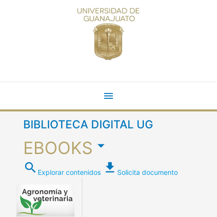
menu
BIBLIOTECA DIGITAL UG
arrow_drop_down
EBOOKS
search
file_download
Explorar contenidos
Solicita documento