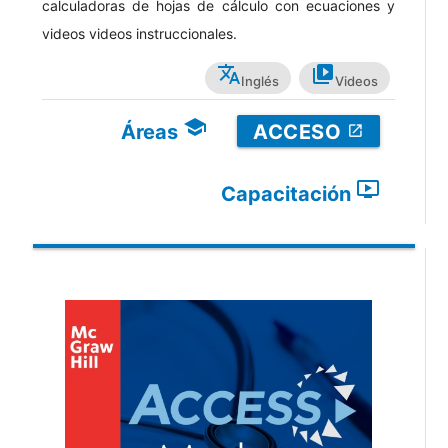
calculadoras de hojas de cálculo con ecuaciones y
videos videos instruccionales.
translate
video_library
Inglés
Videos
school
Áreas
ACCESO
open_in_new
ondemand_video
Capacitación