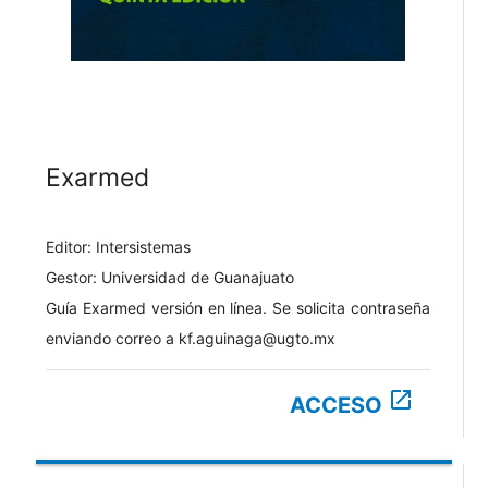
Exarmed
Editor: Intersistemas
Gestor: Universidad de Guanajuato
Guía Exarmed versión en línea. Se solicita contraseña
enviando correo a kf.aguinaga@ugto.mx
open_in_new
ACCESO