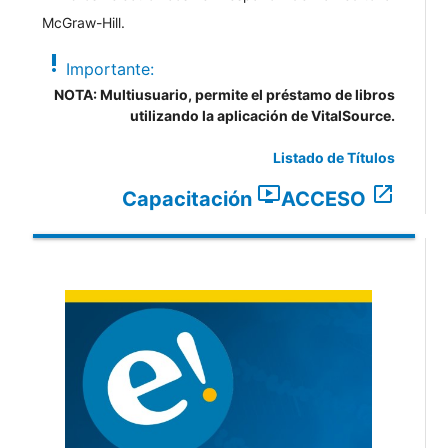
McGraw-Hill.
priority_high
Importante:
NOTA: Multiusuario, permite el préstamo de libros
utilizando la aplicación de VitalSource.
Listado de Títulos
ondemand_video
open_in_new
Capacitación
ACCESO