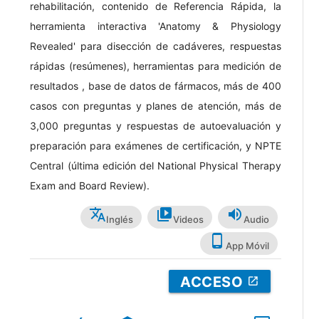
rehabilitación, contenido de Referencia Rápida, la
herramienta interactiva 'Anatomy & Physiology
Revealed' para disección de cadáveres, respuestas
rápidas (resúmenes), herramientas para medición de
resultados , base de datos de fármacos, más de 400
casos con preguntas y planes de atención, más de
3,000 preguntas y respuestas de autoevaluación y
preparación para exámenes de certificación, y NPTE
Central (última edición del National Physical Therapy
Exam and Board Review).
translate
video_library
volume_up
Inglés
Videos
Audio
phone_android
App Móvil
ACCESO
open_in_new