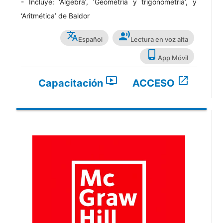
- Incluye: ‘Álgebra’, ‘Geometría y trigonometría’, y
‘Aritmética’ de Baldor
translate
record_voice_over
Español
Lectura en voz alta
phone_android
App Móvil
ondemand_video
open_in_new
Capacitación
ACCESO