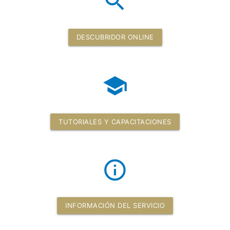
search
DESCUBRIDOR ONLINE
school
TUTORIALES Y CAPACITACIONES
info_outline
INFORMACIÓN DEL SERVICIO