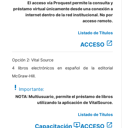
El acceso vía Proquest permite la consulta y
préstamo virtual únicamente desde una conexión a
internet dentro de la red institucional. No por
acceso remoto.
Listado de Títulos
open_in_new
ACCESO
Opción 2: Vital Source
4 libros electrónicos en español de la editorial
McGraw-Hill.
priority_high
Importante:
NOTA: Multiusuario, permite el préstamo de libros
utilizando la aplicación de VitalSource.
Listado de Títulos
ondemand_video
open_in_new
Capacitación
ACCESO