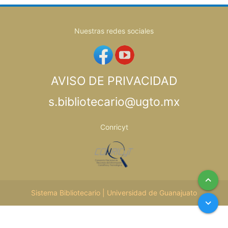
Nuestras redes sociales
AVISO DE PRIVACIDAD
s.bibliotecario@ugto.mx
Conricyt
keyboard_arrow_up
Sistema Bibliotecario | Universidad de Guanajuato
keyboard_arrow_down