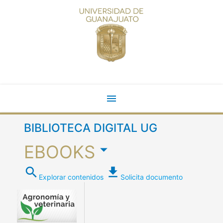
menu
BIBLIOTECA DIGITAL UG
arrow_drop_down
EBOOKS
search
file_download
Explorar contenidos
Solicita documento