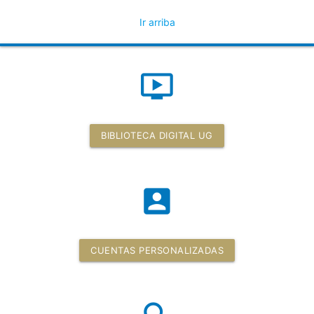
Ir arriba
ondemand_video
BIBLIOTECA DIGITAL UG
account_box
CUENTAS PERSONALIZADAS