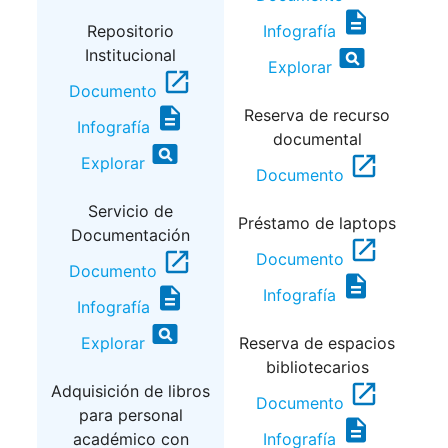
description
Repositorio
Infografía
pageview
Institucional
Explorar
open_in_new
Documento
description
Reserva de recurso
Infografía
documental
pageview
open_in_new
Explorar
Documento
Servicio de
Préstamo de laptops
Documentación
open_in_new
open_in_new
Documento
Documento
description
description
Infografía
Infografía
pageview
Explorar
Reserva de espacios
bibliotecarios
open_in_new
Adquisición de libros
Documento
para personal
description
académico con
Infografía