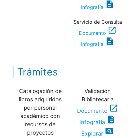
description
Infografía
Servicio de Consulta
open_in_new
Documento
description
Infografia
| Trámites
Catalogación de
Validación
libros adquiridos
Bibliotecaria
open_in_new
por personal
Documento
académico con
description
Infografía
recursos de
pageview
proyectos
Explorar