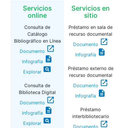
Servicios
Servicios en
online
sitio
Consulta de
Préstamo en sala de
Catálogo
recurso documental
open_in_new
Bibliográfico en Línea
Documento
open_in_new
description
Documento
Infografía
description
Infografía
pageview
Préstamo externo de
Explorar
recurso documental
open_in_new
Consulta de
Documento
description
Biblioteca Digital
Infografía
open_in_new
Documento
description
Préstamo
Infografía
interbibliotecario
pageview
open_in_new
Explorar
Documento