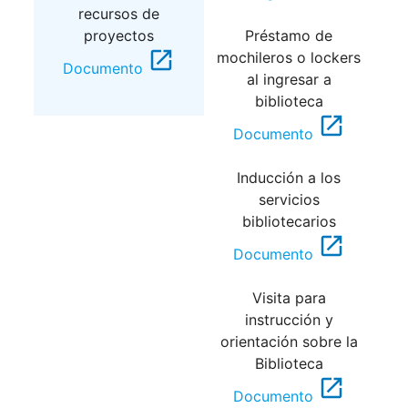
recursos de
proyectos
Préstamo de
open_in_new
mochileros o lockers
Documento
al ingresar a
biblioteca
open_in_new
Documento
Inducción a los
servicios
bibliotecarios
open_in_new
Documento
Visita para
instrucción y
orientación sobre la
Biblioteca
open_in_new
Documento