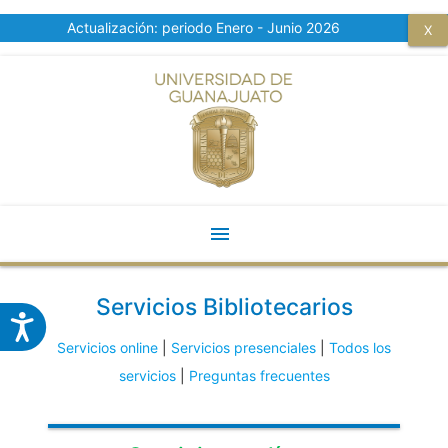
Actualización: periodo Enero - Junio 2026
X
menu
<
Servicios Bibliotecarios
Servicios online
|
Servicios presenciales
|
Todos los
servicios
|
Preguntas frecuentes