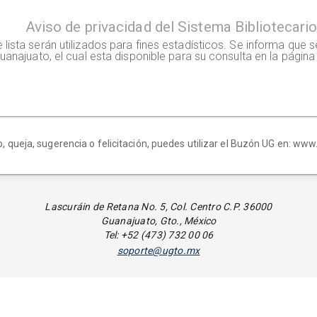
Aviso de privacidad del Sistema Bibliotecari
lista serán utilizados para fines estadísticos. Se informa que 
uanajuato, el cual esta disponible para su consulta en la página
esente Aviso de Privacidad.
o, queja, sugerencia o felicitación, puedes utilizar el Buzón UG en: w
Lascuráin de Retana No. 5, Col. Centro C.P. 36000
Guanajuato, Gto., México
Tel: +52 (473) 732 00 06
soporte@ugto.mx
Regular
Buena