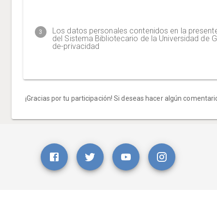
Selecciona la biblioteca a evaluar
Los datos personales contenidos en la presente 
3
del Sistema Bibliotecario de la Universidad de G
de-privacidad
La calidad del servicio que recibiste fue
He leído y acepto los términos y condiciones del pr
Acepto
¡Gracias por tu participación! Si deseas hacer algún comentari
REGRESAR
FINALIZAR ENCUESTA
Pésima
Mala