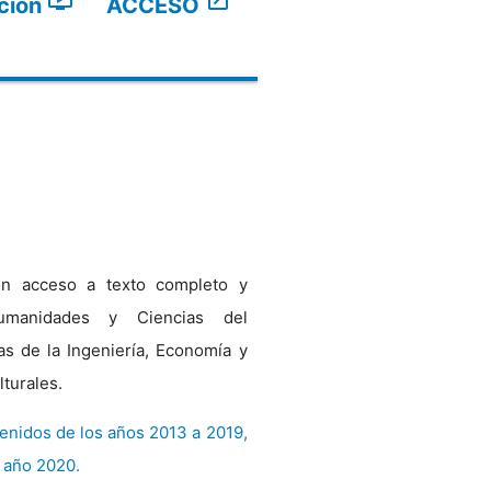
ondemand_video
open_in_new
ción
ACCESO
con acceso a texto completo y
Humanidades y Ciencias del
as de la Ingeniería, Economía y
lturales.
enidos de los años 2013 a 2019,
l año 2020.