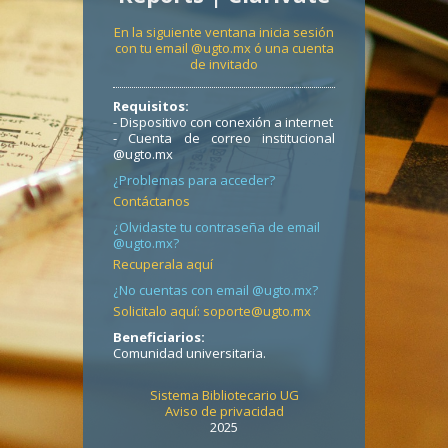
En la siguiente ventana inicia sesión
con tu email @ugto.mx ó una cuenta
de invitado
Requisitos:
- Dispositivo con conexión a internet
- Cuenta de correo institucional
@ugto.mx
¿Problemas para acceder?
Contáctanos
¿Olvidaste tu contraseña de email
@ugto.mx?
Recuperala aquí
¿No cuentas con email @ugto.mx?
Solicitalo aquí: soporte@ugto.mx
Beneficiarios:
Comunidad universitaria.
Sistema Bibliotecario UG
Aviso de privacidad
2025