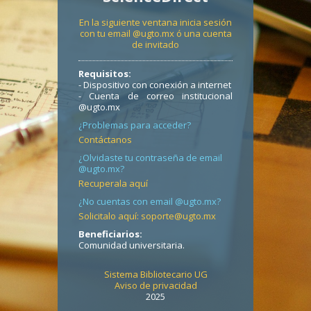
En la siguiente ventana inicia sesión
con tu email @ugto.mx ó una cuenta
de invitado
Requisitos:
- Dispositivo con conexión a internet
- Cuenta de correo institucional
@ugto.mx
¿Problemas para acceder?
Contáctanos
¿Olvidaste tu contraseña de email
@ugto.mx?
Recuperala aquí
¿No cuentas con email @ugto.mx?
Solicitalo aquí: soporte@ugto.mx
Beneficiarios:
Comunidad universitaria.
Sistema Bibliotecario UG
Aviso de privacidad
2025