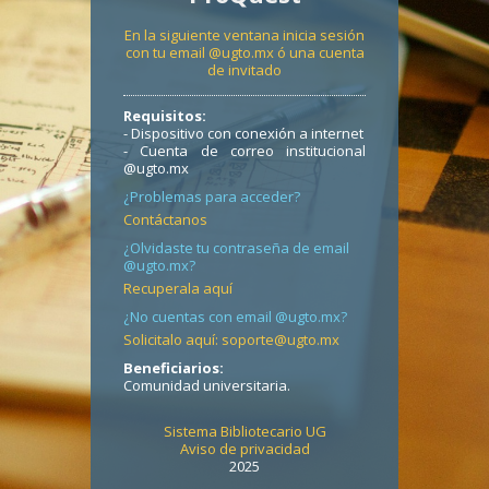
En la siguiente ventana inicia sesión
con tu email @ugto.mx ó una cuenta
de invitado
Requisitos:
- Dispositivo con conexión a internet
- Cuenta de correo institucional
@ugto.mx
¿Problemas para acceder?
Contáctanos
¿Olvidaste tu contraseña de email
@ugto.mx?
Recuperala aquí
¿No cuentas con email @ugto.mx?
Solicitalo aquí: soporte@ugto.mx
Beneficiarios:
Comunidad universitaria.
Sistema Bibliotecario UG
Aviso de privacidad
2025