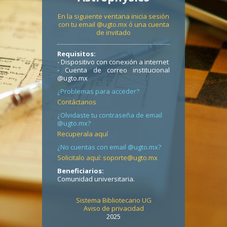
En la siguiente ventana inicia sesión
con tu email @ugto.mx ó una cuenta
de invitado
Requisitos:
- Dispositivo con conexión a internet
- Cuenta de correo institucional
@ugto.mx
¿Problemas para acceder?
Contáctanos
¿Olvidaste tu contraseña de email
@ugto.mx?
Recuperala aquí
¿No cuentas con email @ugto.mx?
Solicitalo aquí: soporte@ugto.mx
Beneficiarios:
Comunidad universitaria.
Sistema Bibliotecario UG
Aviso de privacidad
2025